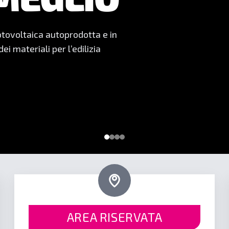
POSA
a professionale: ogni prodotto
 duraturi.
AREA RISERVATA