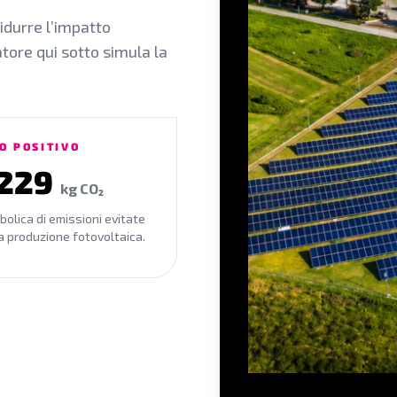
idurre l’impatto
atore qui sotto simula la
O POSITIVO
230
kg CO₂
bolica di emissioni evitate
la produzione fotovoltaica.