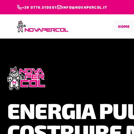
+39 0776.510861
INFO@NOVAPERCOL.IT
HOME
PRESTAZION