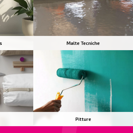
s
Malte Tecniche
Pitture