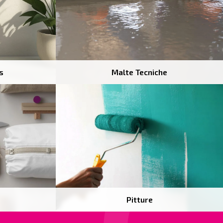
s
Malte Tecniche
Pitture