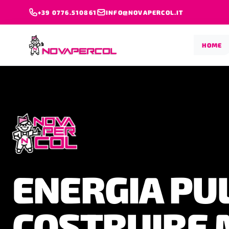
+39 0776.510861
INFO@NOVAPERCOL.IT
HOME
PRESTAZION