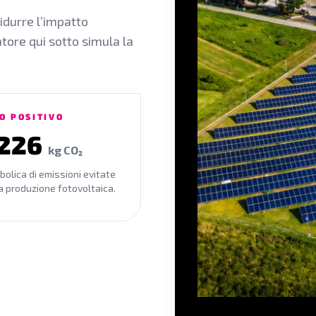
idurre l’impatto
atore qui sotto simula la
O POSITIVO
227
kg CO₂
bolica di emissioni evitate
la produzione fotovoltaica.