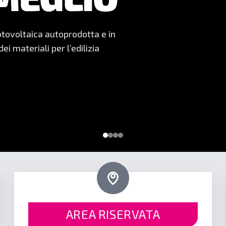
POSA
a professionale: ogni prodotto
 duraturi.
AREA RISERVATA