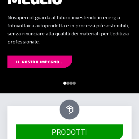
DOPO POSA
Novapercol guarda al futuro investendo in energia
Formulazioni affidabili, facilità di applicazione e resa
fotovoltaica autoprodotta e in processi più sostenibili,
professionale: ogni prodotto Novapercol nasce per
senza rinunciare alla qualità dei materiali per l’edilizia
offrire risultati solidi, precisi e duraturi.
professionale.
SCOPRI IL NOSTRO CATALOGO
→
IL NOSTRO IMPEGNO
→
PRODOTTI