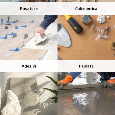
Rasature
Calceantica
Adesivi
Faidate