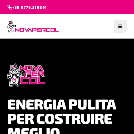
+39 0776.510861
ENERGIA PULITA
PRESTAZIONI
PER COSTRUIRE
ELEVATE POSA
MEGLIO