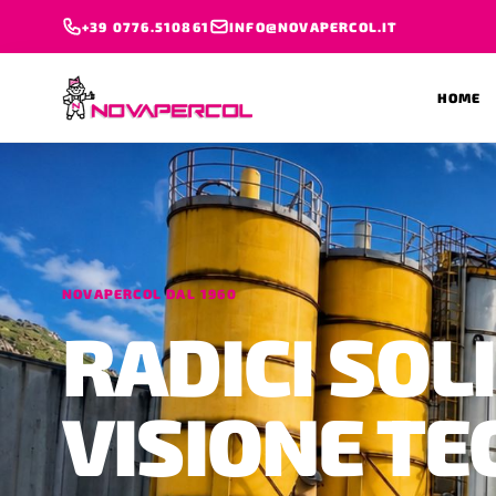
+39 0776.510861
INFO@NOVAPERCOL.IT
HOME
NOVAPERCOL DAL 1960
RADICI SOLI
VISIONE TE