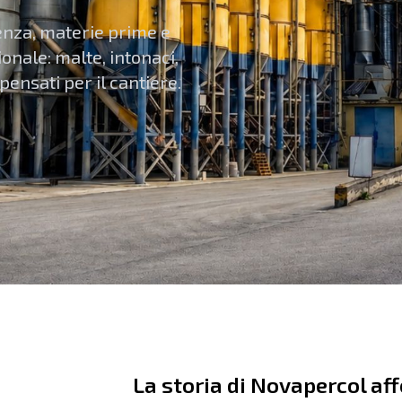
enza, materie prime e
ionale: malte, intonaci,
pensati per il cantiere.
La storia di Novapercol aff