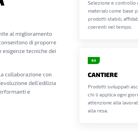
Selezione e controllo 
materiali come base p
prodotti stabili, affidab
coerenti nel tempo.
nite al miglioramento
 consentono di proporre
se esigenze tecniche dei
03
lla collaborazione con
CANTIERE
’evoluzione dell’edilizia
Prodotti sviluppati as
performanti e
chi li applica ogni gior
attenzione alla lavorab
alla resa.