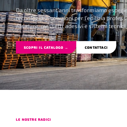
Da oltre sessant’anni trasformiamo esperi
tecnologia in soluzioni per l’edilizia profess
rasature, massetti, adesivi e sistemi tecnici 
SCOPRI IL CATALOGO →
CONTATTACI
LE NOSTRE RADICI